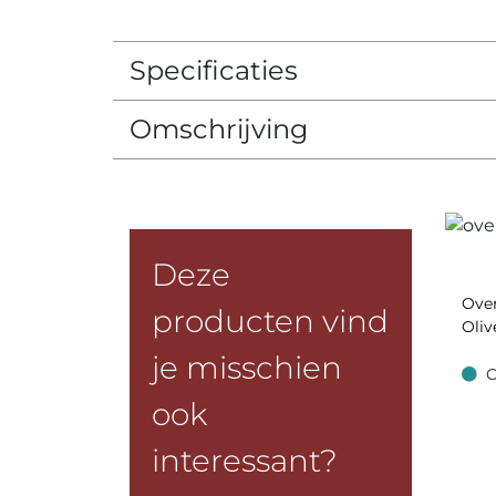
Specificaties
Omschrijving
Deze
Ove
producten vind
Oliv
je misschien
O
Op v
ook
interessant?