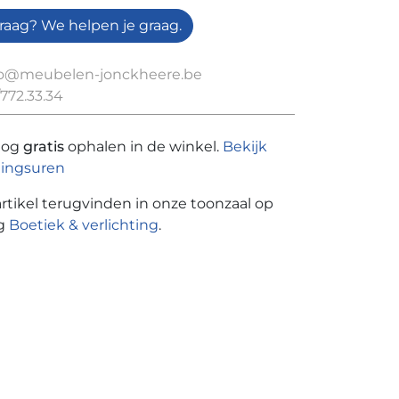
raag? We helpen je graag.
fo@meubelen-jonckheere.be
772.33.34
nog
gratis
ophalen in de winkel.
Bekijk
ingsuren
artikel terugvinden in onze toonzaal op
ng
Boetiek & verlichting
.