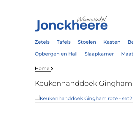
Zetels
Tafels
Stoelen
Kasten
B
Opbergen en Hall
Slaapkamer
Maa
Home
Keukenhanddoek Gingham r