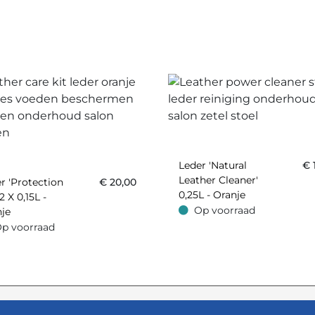
Leder 'Natural
€
Leather Cleaner'
r 'Protection
€
20,00
0,25L - Oranje
2 X 0,15L -
Op voorraad
je
Op voorraad
p voorraad
oorraad