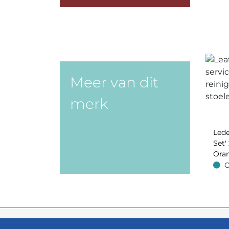
Meer van dit
merk
Lede
Set' 
Oran
O
Op v