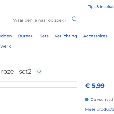
Tips & Inspira
edden
Bureau
Sets
Verlichting
Accessoires
twerk
oze - set2
€
5,99
Op voorraad
Op voorraad
Meer product