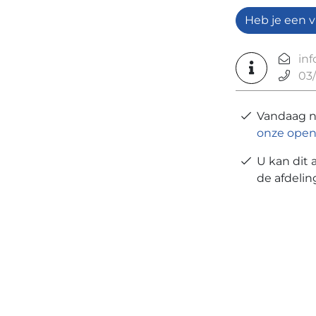
Heb je een v
in
03/
Vandaag 
onze open
U kan dit 
de afdeli