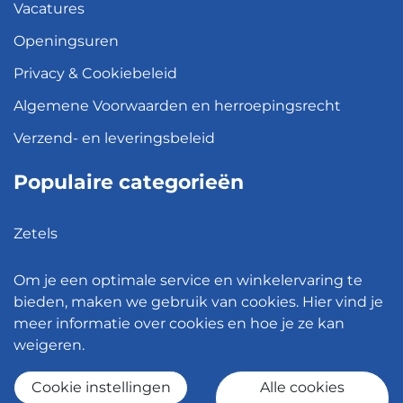
Vacatures
Openingsuren
Privacy & Cookiebeleid
Algemene Voorwaarden en herroepingsrecht
Verzend- en leveringsbeleid
Populaire categorieën
Zetels
Kledingkasten
Om je een optimale service en winkelervaring te
Hanglampen
bieden, maken we gebruik van cookies. Hier vind je
meer informatie over cookies en hoe je ze kan
Bureaustoelen
weigeren.
Eettafels
Cookie instellingen
Alle cookies