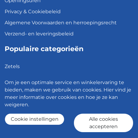
Openingsuren
Privacy & Cookiebeleid
Algemene Voorwaarden en herroepingsrecht
Verzend- en leveringsbeleid
Populaire categorieën
Zetels
Kledingkasten
Om je een optimale service en winkelervaring te
Hanglampen
bieden, maken we gebruik van cookies. Hier vind je
meer informatie over cookies en hoe je ze kan
Bureaustoelen
weigeren.
Eettafels
Cookie instellingen
Alle cookies
accepteren
© 2026 - Meubelen Jonckheere -
Cookie instellingen