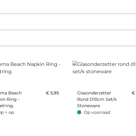
oma Beach
€
5,95
Glasonderzetter
in Ring -
Rond D10cm Set/4
etring
Stoneware
p = op
Op voorraad
 op
Op voorraad