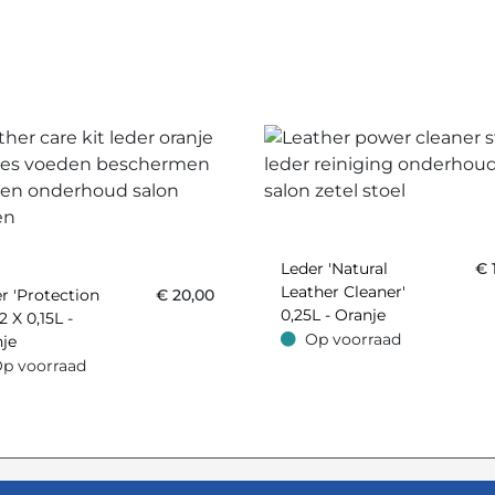
Leder 'Natural
€
Leather Cleaner'
r 'Protection
€
20,00
0,25L - Oranje
2 X 0,15L -
Op voorraad
je
Op voorraad
p voorraad
oorraad