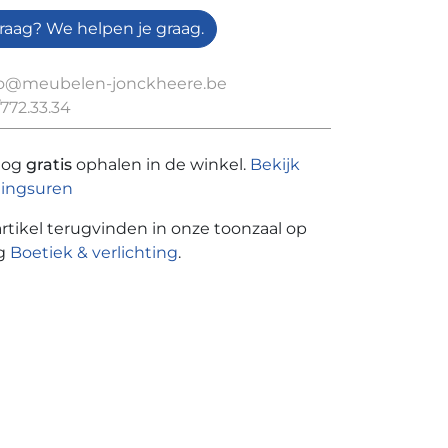
raag? We helpen je graag.
fo@meubelen-jonckheere.be
772.33.34
nog
gratis
ophalen in de winkel.
Bekijk
ingsuren
artikel terugvinden in onze toonzaal op
ng
Boetiek & verlichting
.