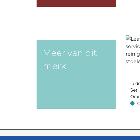
Meer van dit
merk
Lede
Set' 
Oran
O
Op v