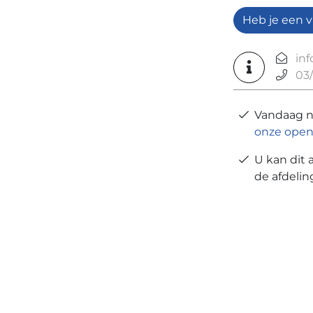
Heb je een v
in
03/
Vandaag 
onze open
U kan dit 
de afdeli