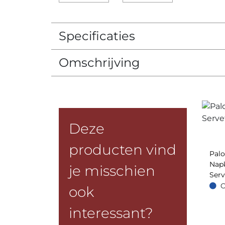
Specificaties
Omschrijving
Deze
producten vind
Pal
Napk
je misschien
Serv
O
ook
Op =
interessant?