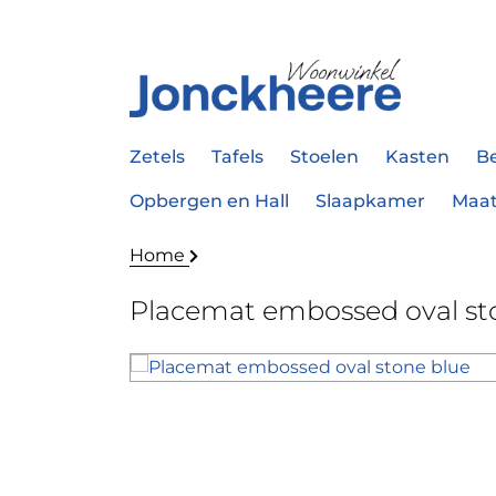
Zetels
Tafels
Stoelen
Kasten
B
Opbergen en Hall
Slaapkamer
Maa
Home
Placemat embossed oval st