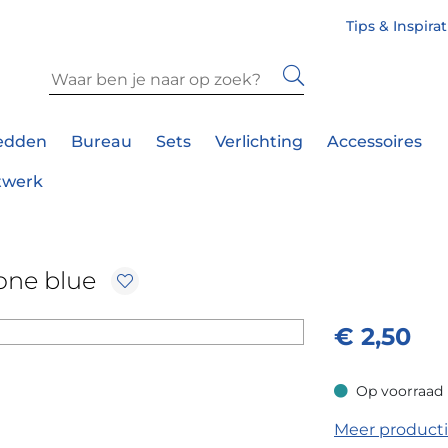
Tips & Inspira
edden
Bureau
Sets
Verlichting
Accessoires
twerk
one blue
€
2,50
Op voorraad
Op voorraad
Meer product