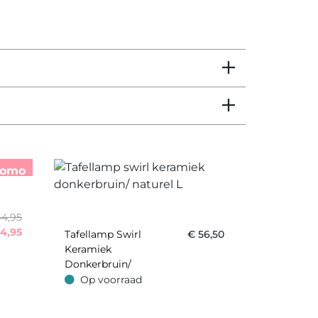
romo
44,95
4,95
Tafellamp Swirl
€
56,50
Keramiek
Donkerbruin/
Naturel L
Op voorraad
Op voorraad