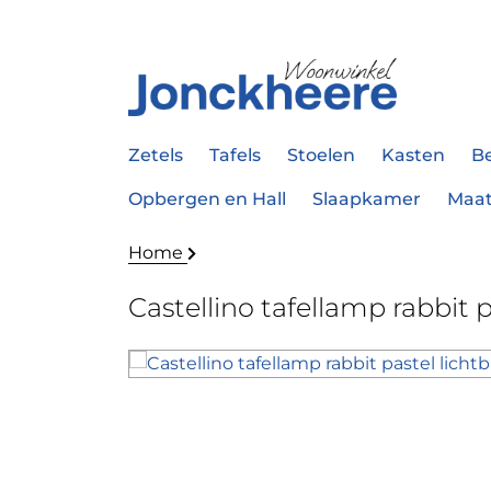
Zetels
Tafels
Stoelen
Kasten
B
Opbergen en Hall
Slaapkamer
Maa
Home
Castellino tafellamp rabbit 