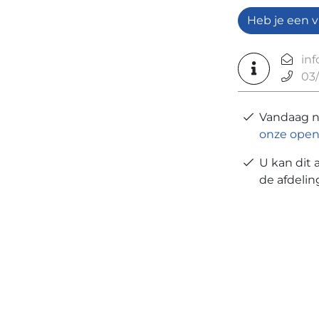
Heb je een v
in
03/
Vandaag 
onze open
U kan dit 
de afdeli