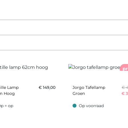
p
ille Lamp
€
149,00
Jorgo Tafellamp
€ 
m Hoog
Groen
€
3
p = op
Op voorraad
 op
Op voorraad