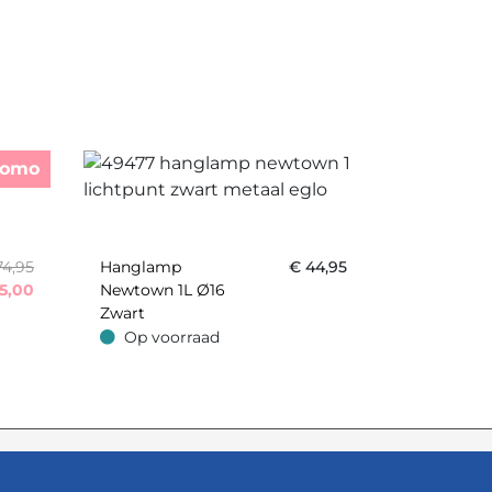
romo
74,95
Hanglamp
€
44,95
5,00
Newtown 1L Ø16
Zwart
Op voorraad
Op voorraad