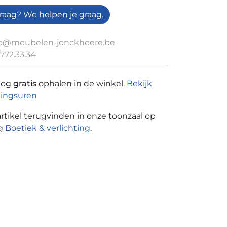
raag? We helpen je graag.
fo@meubelen-jonckheere.be
772.33.34
nog
gratis
ophalen in de winkel.
Bekijk
ingsuren
artikel terugvinden in onze toonzaal op
ng
Boetiek & verlichting
.