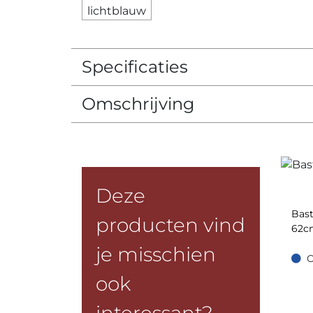
Specificaties
Omschrijving
Deze
Bast
producten vind
62c
je misschien
O
Op =
ook