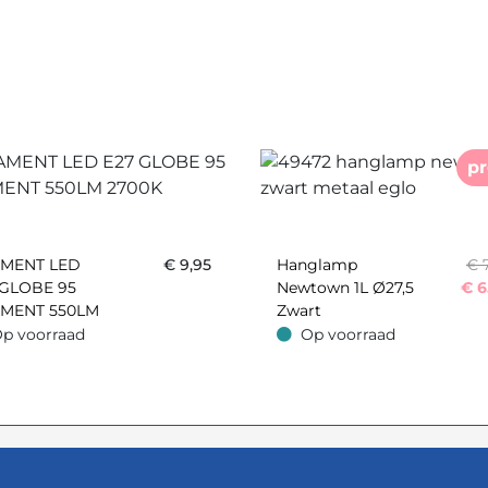
p
AMENT LED
€
9,95
Hanglamp
€ 
 GLOBE 95
Newtown 1L Ø27,5
€
6
AMENT 550LM
Zwart
0K
p voorraad
Op voorraad
oorraad
Op voorraad