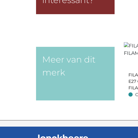
interessant?
Meer van dit
merk
FIL
E27
FIL
270
O
Op v