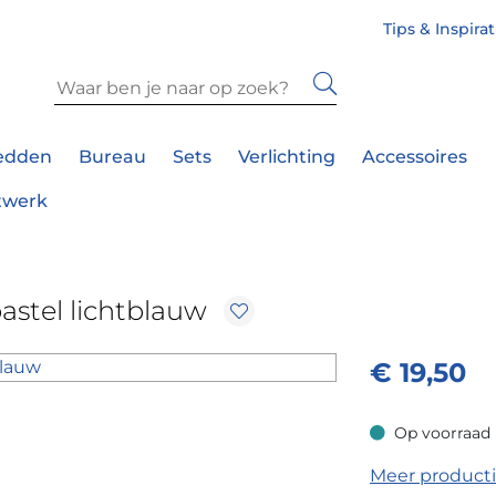
Tips & Inspira
edden
Bureau
Sets
Verlichting
Accessoires
twerk
pastel lichtblauw
€
19,50
Op voorraad
Op voorraad
Meer product