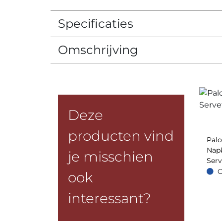
Specificaties
Omschrijving
Deze
producten vind
Pal
Napk
je misschien
Serv
O
ook
Op =
interessant?