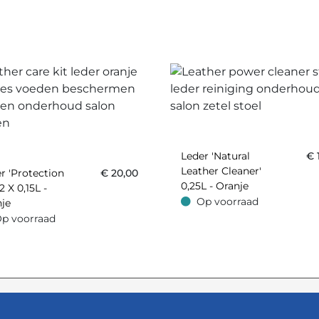
Leder 'Natural
€
Leather Cleaner'
r 'Protection
€
20,00
0,25L - Oranje
2 X 0,15L -
Op voorraad
je
Op voorraad
p voorraad
oorraad