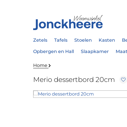
Zetels
Tafels
Stoelen
Kasten
B
Opbergen en Hall
Slaapkamer
Maa
Home
Merio dessertbord 20cm