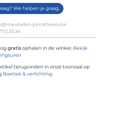
raag? We helpen je graag.
fo@meubelen-jonckheere.be
772.33.34
nog
gratis
ophalen in de winkel.
Bekijk
ingsuren
artikel terugvinden in onze toonzaal op
ng
Boetiek & verlichting
.