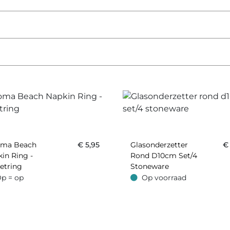
oma Beach
€
5,95
Glasonderzetter
in Ring -
Rond D10cm Set/4
etring
Stoneware
p = op
Op voorraad
 op
Op voorraad