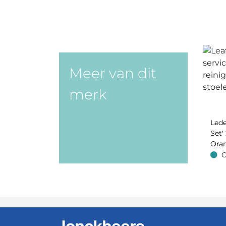
Meer van dit
merk
Lede
Set' 
Oran
O
Op v