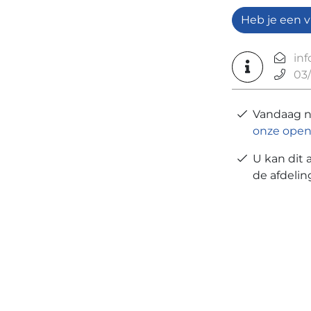
Heb je een v
in
03/
Vandaag 
onze open
U kan dit 
de afdeli