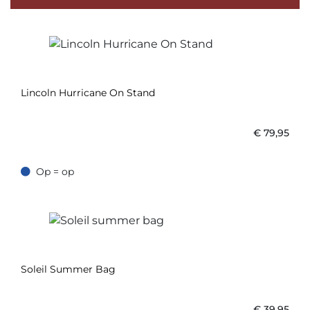
Lincoln Hurricane On Stand
€
79,95
Op = op
Op = op
Soleil Summer Bag
€
39,95