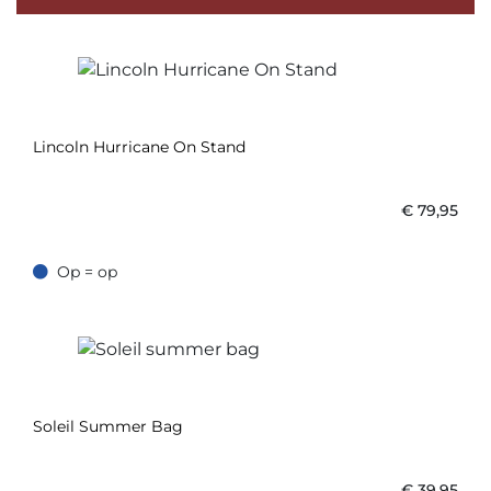
Lincoln Hurricane On Stand
€
79,95
Op = op
Op = op
Soleil Summer Bag
€
39,95