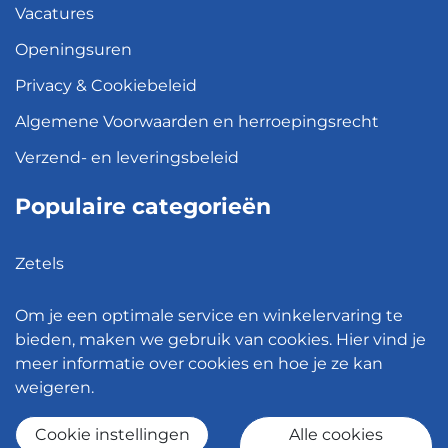
Vacatures
Openingsuren
Privacy & Cookiebeleid
Algemene Voorwaarden en herroepingsrecht
Verzend- en leveringsbeleid
Populaire categorieën
Zetels
Kledingkasten
Om je een optimale service en winkelervaring te
Hanglampen
bieden, maken we gebruik van cookies. Hier vind je
meer informatie over cookies en hoe je ze kan
Bureaustoelen
weigeren.
Eettafels
Cookie instellingen
Alle cookies