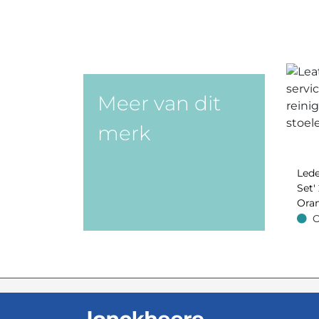
Meer van dit
merk
Lede
Set' 
Oran
O
Op v