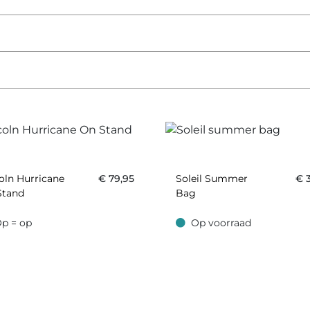
oln Hurricane
€
79,95
Soleil Summer
€
Stand
Bag
p = op
Op voorraad
 op
Op voorraad