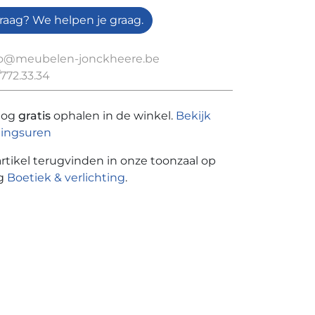
raag? We helpen je graag.
fo@meubelen-jonckheere.be
772.33.34
nog
gratis
ophalen in de winkel.
Bekijk
ingsuren
artikel terugvinden in onze toonzaal op
ng
Boetiek & verlichting
.