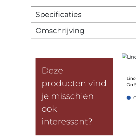
Specificaties
Omschrijving
Deze
Linc
producten vind
On 
je misschien
O
Op =
ook
interessant?