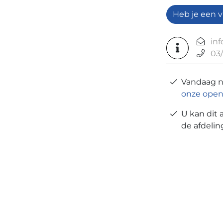
Heb je een v
in
03/
Vandaag 
onze open
U kan dit 
de afdeli