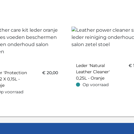
Leder 'Natural
€
Leather Cleaner'
r 'Protection
€
20,00
0,25L - Oranje
2 X 0,15L -
Op voorraad
je
Op voorraad
p voorraad
oorraad