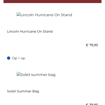
Lincoln Hurricane On Stand
€
79,95
Op = op
Op = op
Soleil Summer Bag
€
39,95