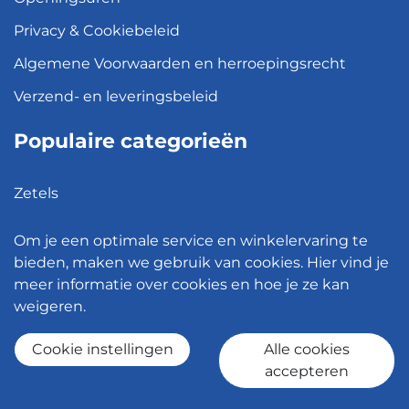
Privacy & Cookiebeleid
Algemene Voorwaarden en herroepingsrecht
Verzend- en leveringsbeleid
Populaire categorieën
Zetels
Kledingkasten
Om je een optimale service en winkelervaring te
Hanglampen
bieden, maken we gebruik van cookies. Hier vind je
meer informatie over cookies en hoe je ze kan
Bureaustoelen
weigeren.
Eettafels
Cookie instellingen
Alle cookies
accepteren
© 2026 - Meubelen Jonckheere -
Cookie instellingen