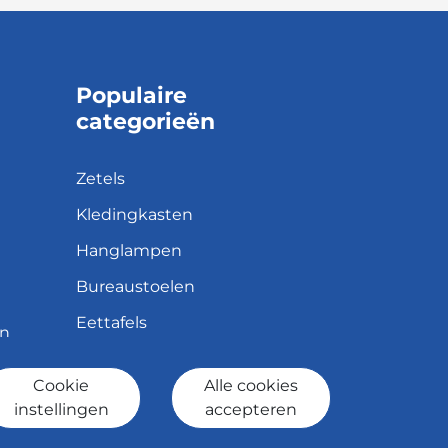
Populaire
categorieën
Zetels
Kledingkasten
Hanglampen
Bureaustoelen
Eettafels
en
Cookie
Alle cookies
id
instellingen
accepteren