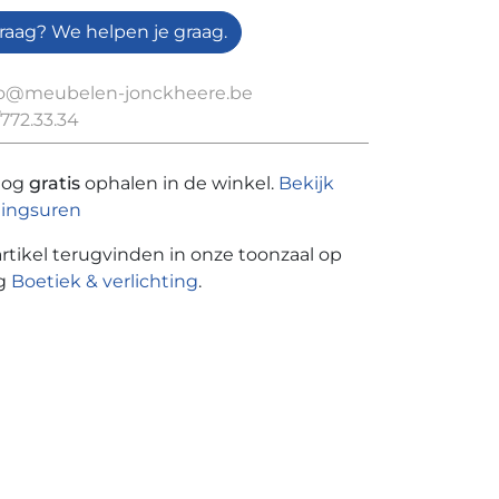
raag? We helpen je graag.
fo@meubelen-jonckheere.be
772.33.34
nog
gratis
ophalen in de winkel.
Bekijk
ingsuren
artikel terugvinden in onze toonzaal op
ng
Boetiek & verlichting
.