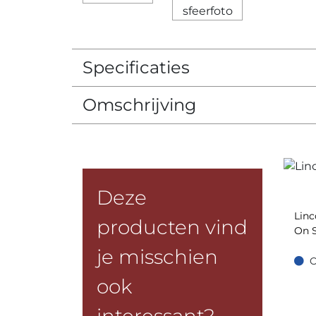
Specificaties
Omschrijving
Deze
Linc
producten vind
On 
je misschien
O
Op =
ook