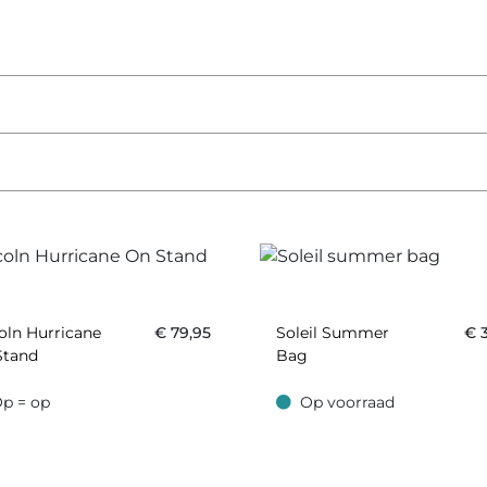
oln Hurricane
€
79,95
Soleil Summer
€
Stand
Bag
p = op
Op voorraad
 op
Op voorraad