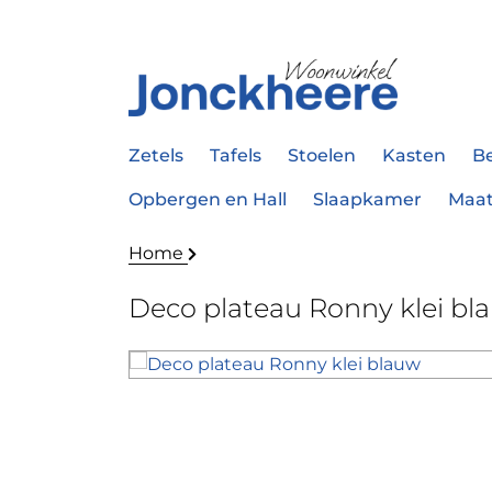
Zetels
Tafels
Stoelen
Kasten
B
Opbergen en Hall
Slaapkamer
Maa
Home
Deco plateau Ronny klei bl