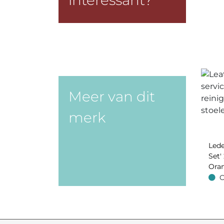
interessant?
Meer van dit
merk
Lede
Set' 
Oran
O
Op v