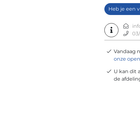
Heb je een v
in
03/
Vandaag 
onze open
U kan dit 
de afdeli