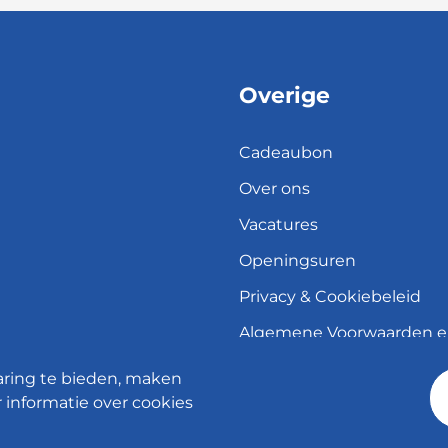
Overige
Cadeaubon
Over ons
Vacatures
Openingsuren
Privacy & Cookiebeleid
Algemene Voorwaarden 
herroepingsrecht
aring te bieden, maken
Verzend- en leveringsbele
 informatie over cookies
© 2026 - Meubelen Jonckheere -
Cookie instellingen