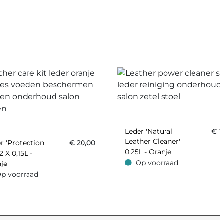
Leder 'Natural
€
Leather Cleaner'
r 'Protection
€
20,00
0,25L - Oranje
2 X 0,15L -
Op voorraad
je
Op voorraad
p voorraad
oorraad