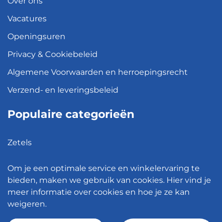
Over ons
Vacatures
Openingsuren
Privacy & Cookiebeleid
Algemene Voorwaarden en herroepingsrecht
Verzend- en leveringsbeleid
Populaire categorieën
Zetels
Kledingkasten
Om je een optimale service en winkelervaring te
Hanglampen
bieden, maken we gebruik van cookies. Hier vind je
meer informatie over cookies en hoe je ze kan
Bureaustoelen
weigeren.
Eettafels