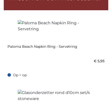
Paloma Beach Napkin Ring - Servetring
€
5,95
Op = op
Op = op