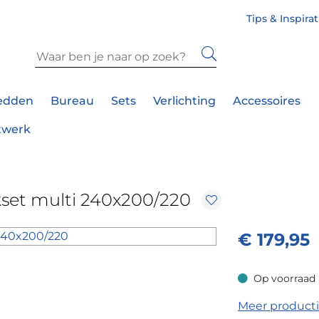
Tips & Inspira
edden
Bureau
Sets
Verlichting
Accessoires
twerk
kset multi 240x200/220
€
179,95
Op voorraad
Op voorraad
Meer product