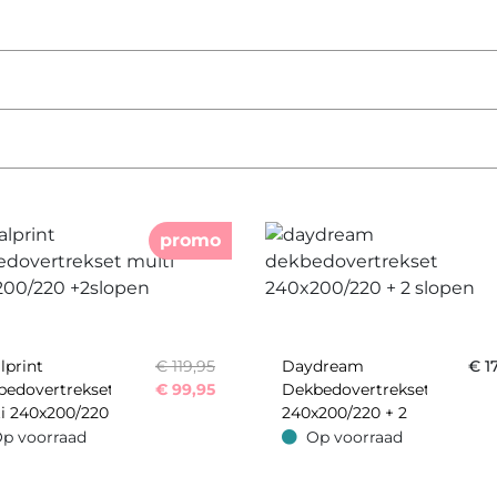
promo
lprint
€ 119,95
Daydream
€
1
bedovertrekset
€
99,95
Dekbedovertrekset
i 240x200/220
240x200/220 + 2
open
Slopen
p voorraad
Op voorraad
oorraad
Op voorraad