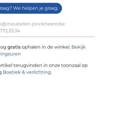
raag? We helpen je graag.
fo@meubelen-jonckheere.be
772.33.34
nog
gratis
ophalen in de winkel.
Bekijk
ingsuren
artikel terugvinden in onze toonzaal op
ng
Boetiek & verlichting
.