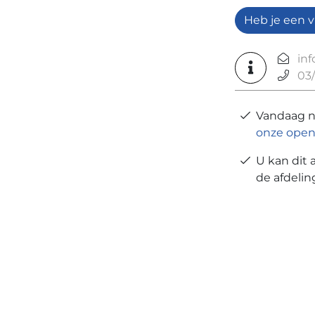
Heb je een v
in
03/
Vandaag 
onze open
U kan dit 
de afdeli