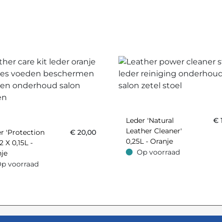
Leder 'Natural
€
Leather Cleaner'
r 'Protection
€
20,00
0,25L - Oranje
2 X 0,15L -
Op voorraad
je
Op voorraad
p voorraad
oorraad