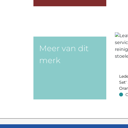
Meer van dit
merk
Lede
Set' 
Oran
O
Op v