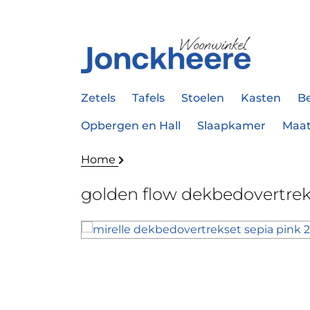
Zetels
Tafels
Stoelen
Kasten
B
Opbergen en Hall
Slaapkamer
Maa
Home
golden flow dekbedovertre