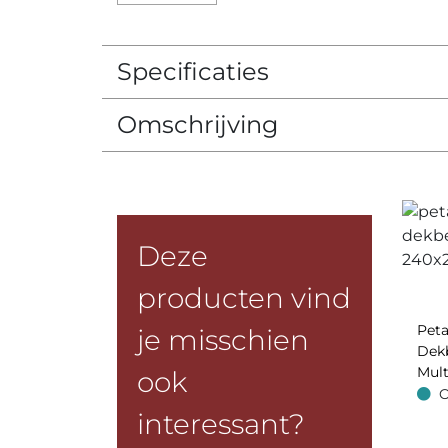
Specificaties
Omschrijving
Deze
producten vind
Peta
je misschien
Dek
Mult
ook
+2sl
O
Op v
interessant?