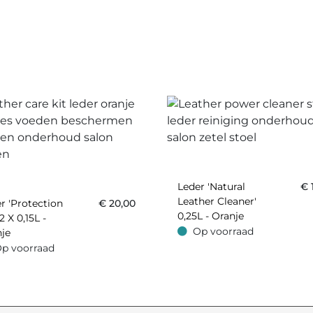
Leder 'Natural
€
Leather Cleaner'
r 'Protection
€
20,00
0,25L - Oranje
2 X 0,15L -
Op voorraad
je
Op voorraad
p voorraad
oorraad