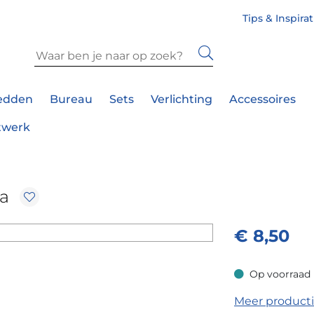
Tips & Inspira
edden
Bureau
Sets
Verlichting
Accessoires
twerk
ca
€
8,50
Op voorraad
Op voorraad
Meer product