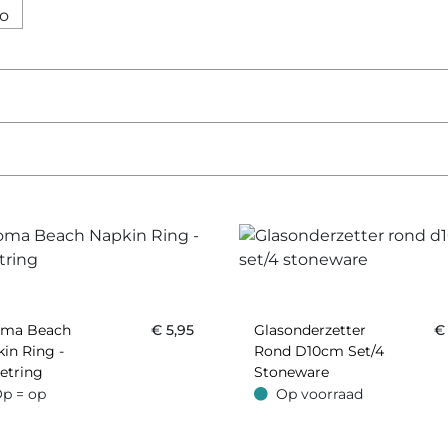
oma Beach
€
5,95
Glasonderzetter
in Ring -
Rond D10cm Set/4
etring
Stoneware
p = op
Op voorraad
 op
Op voorraad