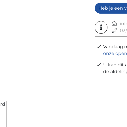
Heb je een v
in
03/
Vandaag 
onze open
U kan dit 
de afdeli