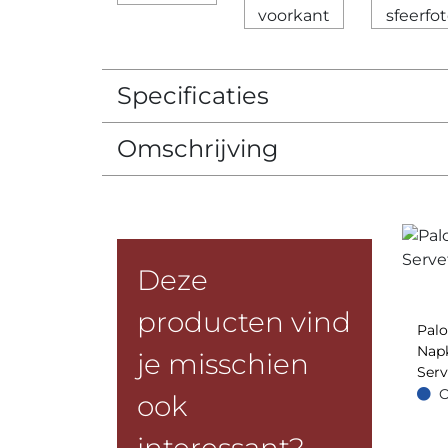
Specificaties
Omschrijving
Deze
producten vind
Pal
Napk
je misschien
Serv
O
ook
Op =