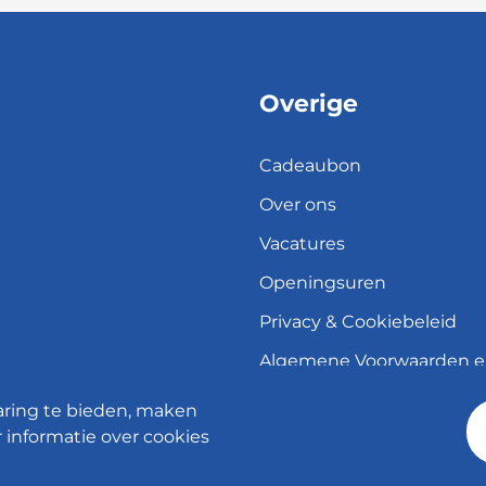
Overige
Cadeaubon
Over ons
Vacatures
Openingsuren
Privacy & Cookiebeleid
Algemene Voorwaarden 
herroepingsrecht
aring te bieden, maken
Verzend- en leveringsbele
 informatie over cookies
© 2026 - Meubelen Jonckheere -
Cookie instellingen