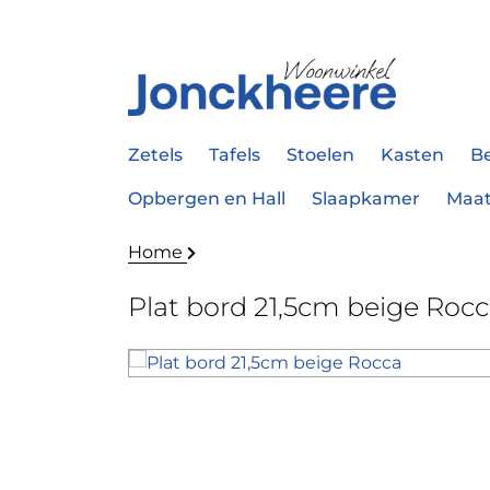
Zetels
Tafels
Stoelen
Kasten
B
Opbergen en Hall
Slaapkamer
Maa
Home
Plat bord 21,5cm beige Roc