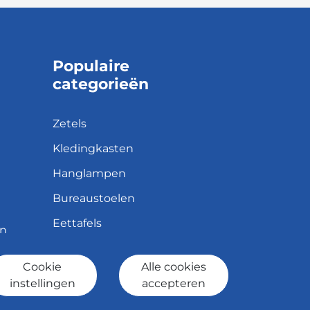
Populaire
categorieën
Zetels
Kledingkasten
Hanglampen
Bureaustoelen
Eettafels
en
Cookie
Alle cookies
id
instellingen
accepteren