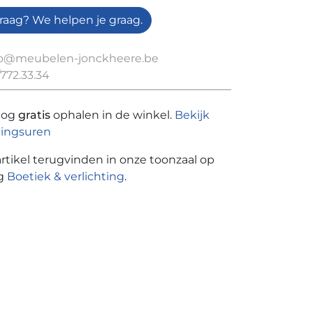
raag? We helpen je graag.
fo@meubelen-jonckheere.be
772.33.34
nog
gratis
ophalen in de winkel.
Bekijk
ingsuren
artikel terugvinden in onze toonzaal op
ng
Boetiek & verlichting
.