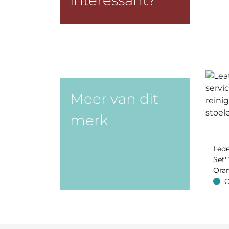
interessant?
Meer van dit
merk
Lede
Set' 
Oran
O
Op v