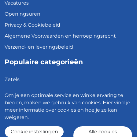
Vacatures
Openingsuren
Privacy & Cookiebeleid
Algemene Voorwaarden en herroepingsrecht
Verzend- en leveringsbeleid
Populaire categorieën
Zetels
Kledingkasten
Om je een optimale service en winkelervaring te
Hanglampen
bieden, maken we gebruik van cookies. Hier vind je
meer informatie over cookies en hoe je ze kan
Bureaustoelen
weigeren.
Eettafels
Cookie instellingen
Alle cookies