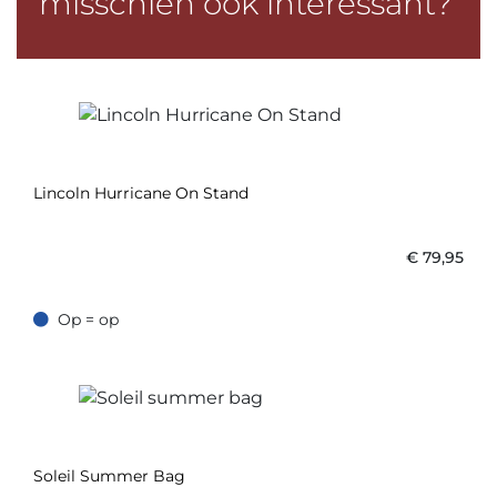
misschien ook interessant?
Lincoln Hurricane On Stand
€
79,95
Op = op
Op = op
Soleil Summer Bag