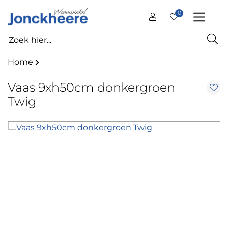
0
Home
Vaas 9xh50cm donkergroen
Twig