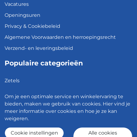
Vacatures
Openingsuren
Privacy & Cookiebeleid
Algemene Voorwaarden en herroepingsrecht
Verzend- en leveringsbeleid
Populaire categorieën
Zetels
Kledingkasten
Om je een optimale service en winkelervaring te
Hanglampen
bieden, maken we gebruik van cookies. Hier vind je
meer informatie over cookies en hoe je ze kan
Bureaustoelen
weigeren.
Eettafels
Cookie instellingen
Alle cookies