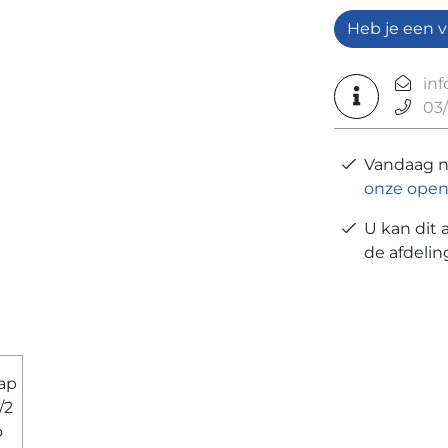
Heb je een v
in
03/
Vandaag 
onze open
U kan dit 
de afdeli