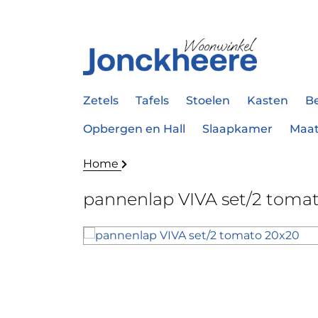
Zetels
Tafels
Stoelen
Kasten
B
Opbergen en Hall
Slaapkamer
Maa
Home
pannenlap VIVA set/2 toma