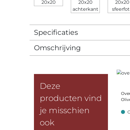
Specificaties
Omschrijving
Deze
Ove
producten vind
Oliv
je misschien
O
Op v
ook