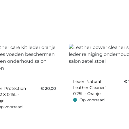
Leder 'Natural
€
Leather Cleaner'
r 'Protection
€
20,00
0,25L - Oranje
2 X 0,15L -
Op voorraad
je
Op voorraad
p voorraad
oorraad