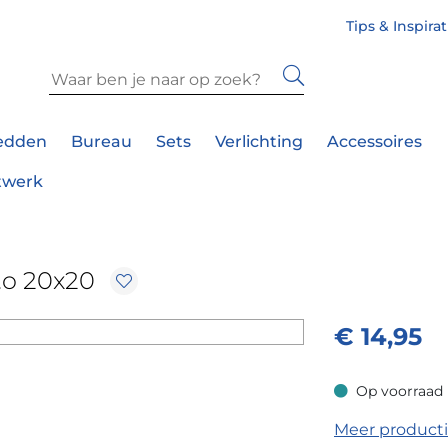
Tips & Inspira
edden
Bureau
Sets
Verlichting
Accessoires
twerk
to 20x20
€
14,95
Op voorraad
Op voorraad
Meer product