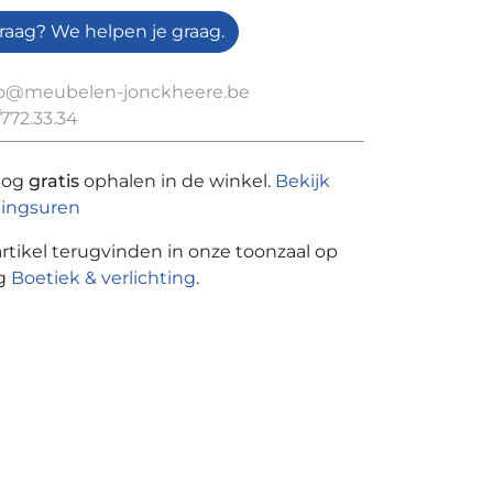
raag? We helpen je graag.
fo@meubelen-jonckheere.be
772.33.34
nog
gratis
ophalen in de winkel.
Bekijk
ingsuren
artikel terugvinden in onze toonzaal op
ng
Boetiek & verlichting
.