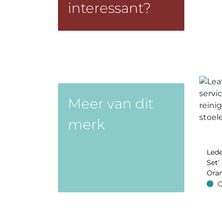
interessant?
Meer van dit
merk
Lede
Set' 
Oran
O
Op v