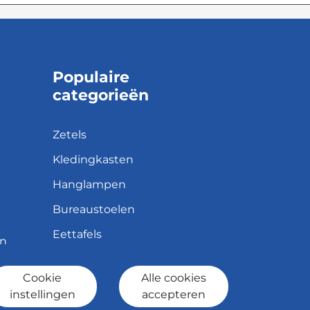
Populaire
categorieën
Zetels
Kledingkasten
Hanglampen
Bureaustoelen
Eettafels
en
Cookie
Alle cookies
id
instellingen
accepteren