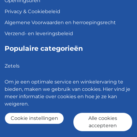
Openingsuren
Privacy & Cookiebeleid
Algemene Voorwaarden en herroepingsrecht
Verzend- en leveringsbeleid
Populaire categorieën
Zetels
Kledingkasten
Om je een optimale service en winkelervaring te
Hanglampen
bieden, maken we gebruik van cookies. Hier vind je
meer informatie over cookies en hoe je ze kan
Bureaustoelen
weigeren.
Eettafels
Cookie instellingen
Alle cookies
accepteren
© 2026 - Meubelen Jonckheere -
Cookie instellingen