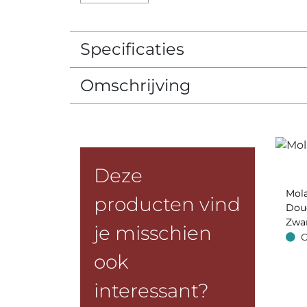
Specificaties
Omschrijving
Deze
Mol
producten vind
Dou
Zwa
je misschien
O
Op v
ook
interessant?