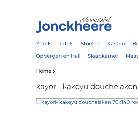
Zetels
Tafels
Stoelen
Kasten
B
Opbergen en Hall
Slaapkamer
Maa
Home
kayori- kakeyu douchelaken