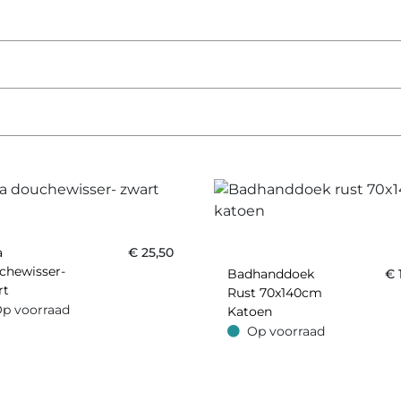
a
€
25,50
chewisser-
Badhanddoek
€
rt
Rust 70x140cm
p voorraad
Katoen
oorraad
Op voorraad
Op voorraad