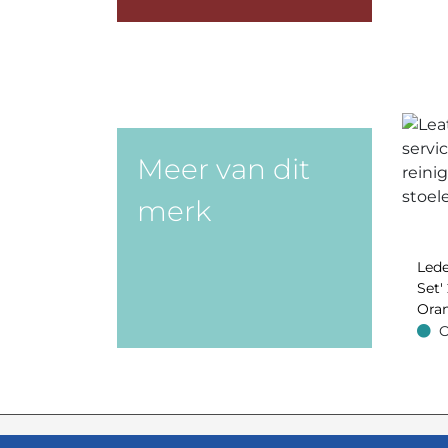
Meer van dit
merk
Lede
Set' 
Oran
O
Op v