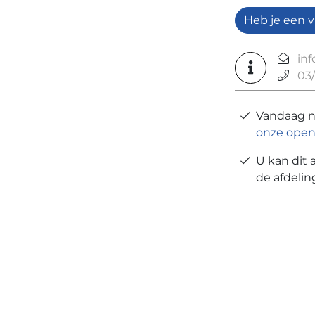
Heb je een v
in
03/
Vandaag 
onze open
U kan dit 
de afdeli