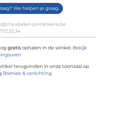
raag? We helpen je graag.
fo@meubelen-jonckheere.be
772.33.34
nog
gratis
ophalen in de winkel.
Bekijk
ingsuren
artikel terugvinden in onze toonzaal op
ng
Boetiek & verlichting
.