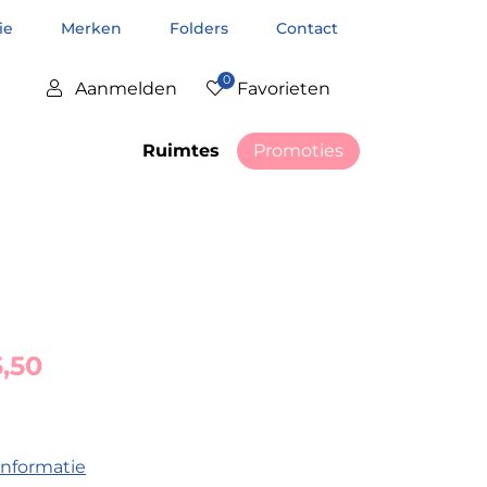
tie
Merken
Folders
Contact
0
Aanmelden
Favorieten
Ruimtes
Promoties
5,50
informatie