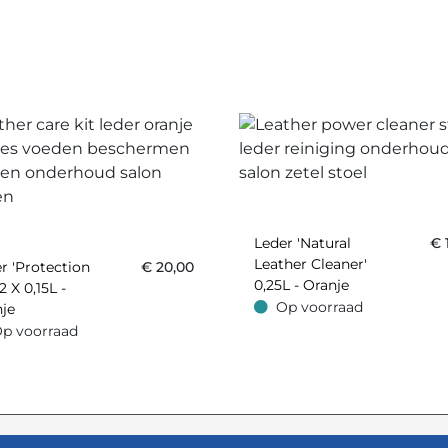
Leder 'Natural
€
Leather Cleaner'
r 'Protection
€
20,00
0,25L - Oranje
2 X 0,15L -
Op voorraad
je
Op voorraad
p voorraad
oorraad