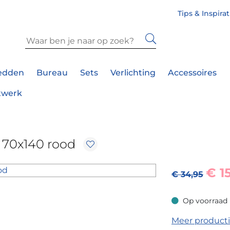
Tips & Inspira
edden
Bureau
Sets
Verlichting
Accessoires
twerk
 70x140 rood
€
1
€ 34,95
Op voorraad
Op voorraad
Meer product