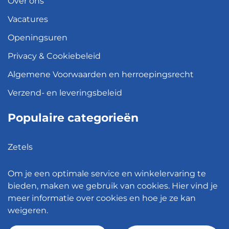
Over ons
Vacatures
Openingsuren
Privacy & Cookiebeleid
Algemene Voorwaarden en herroepingsrecht
Verzend- en leveringsbeleid
Populaire categorieën
Zetels
Kledingkasten
Om je een optimale service en winkelervaring te
Hanglampen
bieden, maken we gebruik van cookies. Hier vind je
meer informatie over cookies en hoe je ze kan
Bureaustoelen
weigeren.
Eettafels