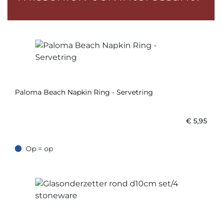
Paloma Beach Napkin Ring - Servetring
€
5,95
Op = op
Op = op