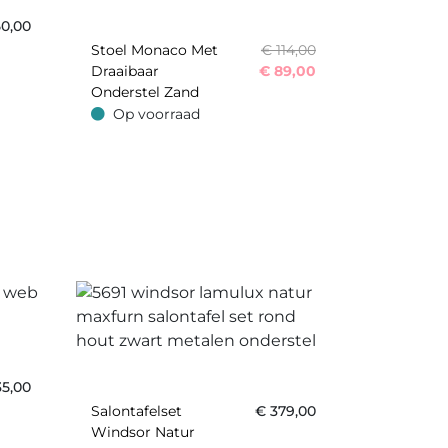
50,00
Stoel Monaco Met
€ 114,00
Draaibaar
€
89,00
Onderstel Zand
Op voorraad
Op voorraad
35,00
Salontafelset
€
379,00
Windsor Natur