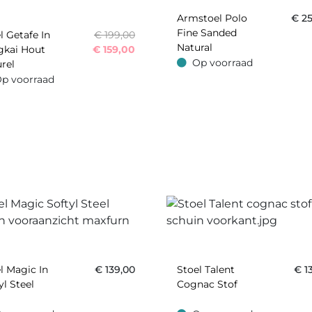
Armstoel Polo
€
2
Fine Sanded
l Getafe In
€ 199,00
Natural
gkai Hout
€
159,00
Op voorraad
rel
Op voorraad
p voorraad
oorraad
l Magic In
€
139,00
Stoel Talent
€
1
yl Steel
Cognac Stof