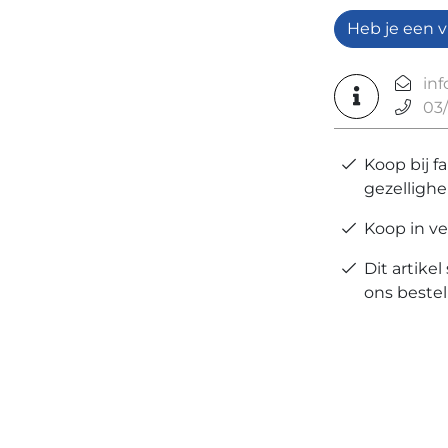
Heb je een v
in
03/
Koop bij f
gezellighe
Koop in ve
Dit artikel
ons bestel