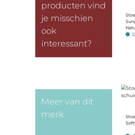
producten vind
Stoe
je misschien
Sun
Natu
ook
O
Op v
interessant?
Meer van dit
merk
Stoe
Soft