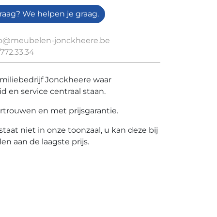
raag? We helpen je graag.
fo@meubelen-jonckheere.be
772.33.34
amiliebedrijf Jonckheere waar
id en service centraal staan.
rtrouwen en met prijsgarantie.
 staat niet in onze toonzaal, u kan deze bij
len aan de laagste prijs.