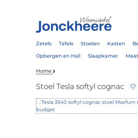
Zetels
Tafels
Stoelen
Kasten
B
Opbergen en Hall
Slaapkamer
Maa
Home
Stoel Tesla softyl cognac