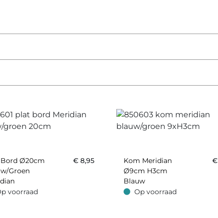
t Bord Ø20cm
€
8,95
Kom Meridian
uw/groen
Ø9cm H3cm
dian
Blauw
p voorraad
Op voorraad
oorraad
Op voorraad