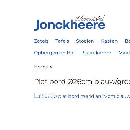
Zetels
Tafels
Stoelen
Kasten
B
Opbergen en Hall
Slaapkamer
Maa
Home
Plat bord Ø26cm blauw/gro