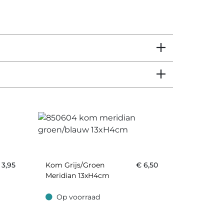
€
3,95
Kom Grijs/groen
€
6,50
Meridian 13xH4cm
Op voorraad
Op voorraad