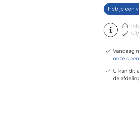
Heb je een v
in
03/
Vandaag 
onze open
U kan dit 
de afdeli