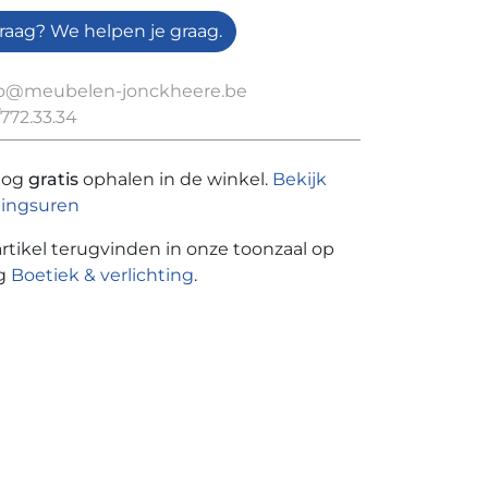
raag? We helpen je graag.
fo@meubelen-jonckheere.be
772.33.34
nog
gratis
ophalen in de winkel.
Bekijk
ingsuren
artikel terugvinden in onze toonzaal op
ng
Boetiek & verlichting
.