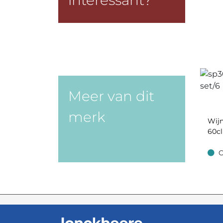
interessant?
Meer van dit
merk
Wijn
60cl
O
Op v