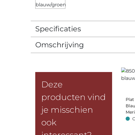
Specificaties
Omschrijving
Deze
producten vind
Pla
Bla
je misschien
Meri
O
ook
Op v