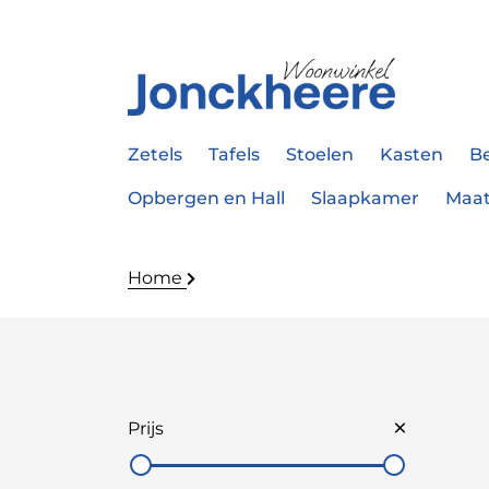
Zetels
Tafels
Stoelen
Kasten
B
Opbergen en Hall
Slaapkamer
Maa
Home
Prijs