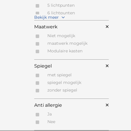
UMBRA
Wit
5 lichtpunten
VANDYCK Bedfashion
Zand
6 lichtpunten
VARAM
Bekijk meer
Zilver
7 lichtpunten
VETSAK
Maatwerk
Zwart
VINCENT SHEPPARD
Zwart Staal
Niet mogelijk
VIPACK
Zwart Staal
maatwerk mogelijk
WAGNER
Zwart, koper
Modulaire kasten
WENKO
Zwart,koper
WILLI SCHILLIG
Spiegel
WILLISAU
met spiegel
ZACK
spiegel mogelijk
ZUMSTEG BY WILLISAU
zonder spiegel
Anti allergie
Ja
Nee