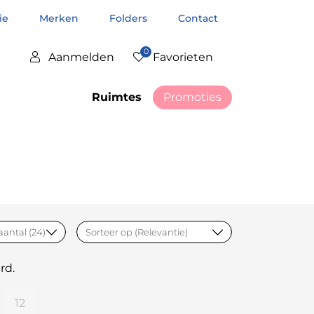
tie
Merken
Folders
Contact
0
Aanmelden
Favorieten
Ruimtes
Promoties
rd.
12