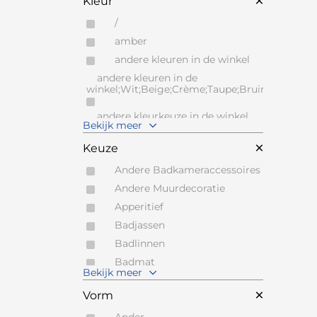
Kleur
BOONE
BREE'S NEW WORLD
/
CAPO D'OPERA
amber
CARTEL LIVING
andere kleuren in de winkel
andere kleuren in de
CERANOVA
winkel;Wit;Beige;Crème;Taupe;Bruin;Grijs;Zwar
COESEL
CONTUR
andere kleurkeuze in de winkel
Bekijk meer
CREST
Antraciet
Keuze
DARK AT NIGHT
Beige
DE SEDE
Andere Badkameraccessoires
Blauw
DE TOEKOMST
Andere Muurdecoratie
Bruin
DEKNUDT MIRRORS
Apperitief
Camel
DENOLF MICHEL
Badjassen
Caramel
DESIGNWERK
Badlinnen
Cognac
DIADESI
Badmat
Crème
Bekijk meer
DORMO
Bedspreien en dekens
Ecru
Vorm
DRAENERT
Beker
Flax