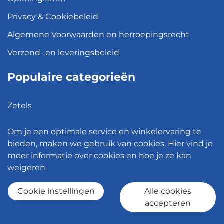
Privacy & Cookiebeleid
Algemene Voorwaarden en herroepingsrecht
Verzend- en leveringsbeleid
Populaire categorieën
Zetels
Kledingkasten
Om je een optimale service en winkelervaring te
Hanglampen
bieden, maken we gebruik van cookies. Hier vind je
meer informatie over cookies en hoe je ze kan
Bureaustoelen
weigeren.
Eettafels
Cookie instellingen
Alle cookies
accepteren
© 2026 - Meubelen Jonckheere -
Cookie instellingen