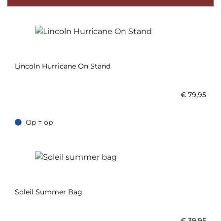
Lincoln Hurricane On Stand
€
79,95
Op = op
Op = op
Soleil Summer Bag
€
39,95