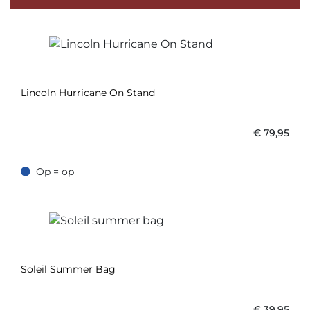
Lincoln Hurricane On Stand
€
79,95
Op = op
Op = op
Soleil Summer Bag
€
39,95