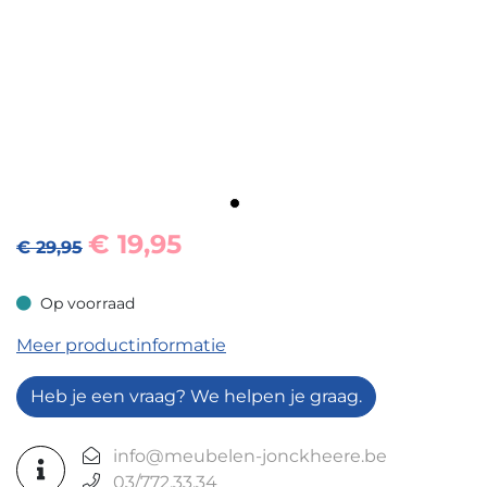
€
19,95
€ 29,95
Op voorraad
Op voorraad
Meer productinformatie
Heb je een vraag? We helpen je graag.
info@meubelen-jonckheere.be
03/772.33.34