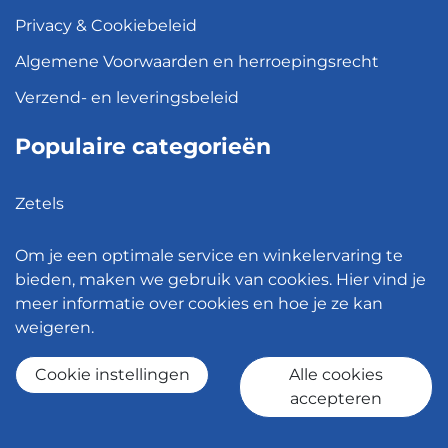
Privacy & Cookiebeleid
Algemene Voorwaarden en herroepingsrecht
Verzend- en leveringsbeleid
Populaire categorieën
Zetels
Kledingkasten
Om je een optimale service en winkelervaring te
Hanglampen
bieden, maken we gebruik van cookies. Hier vind je
meer informatie over cookies en hoe je ze kan
Bureaustoelen
weigeren.
Eettafels
Cookie instellingen
Alle cookies
accepteren
© 2026 - Meubelen Jonckheere -
Cookie instellingen