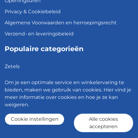
Openingsuren
Privacy & Cookiebeleid
Algemene Voorwaarden en herroepingsrecht
Verzend- en leveringsbeleid
Populaire categorieën
Zetels
Kledingkasten
Om je een optimale service en winkelervaring te
Hanglampen
bieden, maken we gebruik van cookies. Hier vind je
meer informatie over cookies en hoe je ze kan
Bureaustoelen
weigeren.
Eettafels
Cookie instellingen
Alle cookies
accepteren
© 2026 - Meubelen Jonckheere -
Cookie instellingen