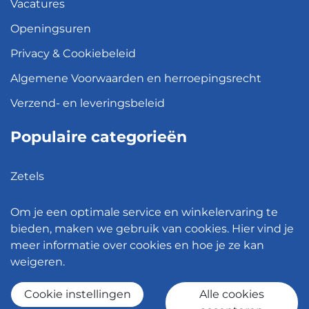
Vacatures
Openingsuren
Privacy & Cookiebeleid
Algemene Voorwaarden en herroepingsrecht
Verzend- en leveringsbeleid
Populaire categorieën
Zetels
Kledingkasten
Om je een optimale service en winkelervaring te
Hanglampen
bieden, maken we gebruik van cookies. Hier vind je
meer informatie over cookies en hoe je ze kan
Bureaustoelen
weigeren.
Eettafels
Cookie instellingen
Alle cookies