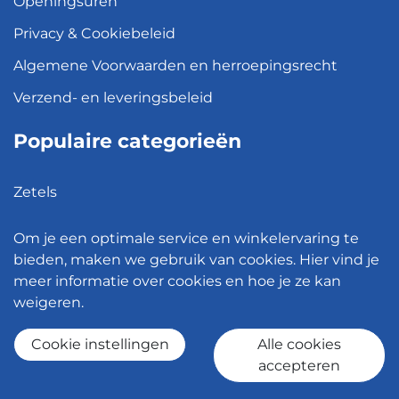
Openingsuren
Privacy & Cookiebeleid
Algemene Voorwaarden en herroepingsrecht
Verzend- en leveringsbeleid
Populaire categorieën
Zetels
Kledingkasten
Om je een optimale service en winkelervaring te
Hanglampen
bieden, maken we gebruik van cookies. Hier vind je
meer informatie over cookies en hoe je ze kan
Bureaustoelen
weigeren.
Eettafels
Cookie instellingen
Alle cookies
accepteren
© 2026 - Meubelen Jonckheere -
Cookie instellingen