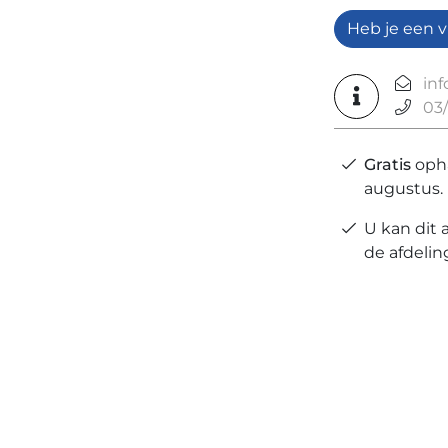
Heb je een v
in
03/
Gratis
opha
augustus.
U kan dit 
de afdeli