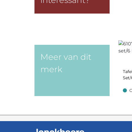
interessant?
Meer van dit
merk
Taf
Set/
O
Op v