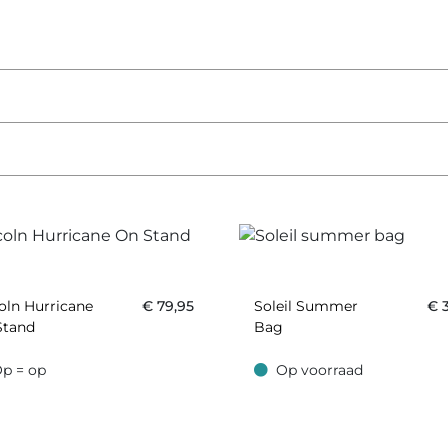
oln Hurricane
€
79,95
Soleil Summer
€
Stand
Bag
p = op
Op voorraad
 op
Op voorraad