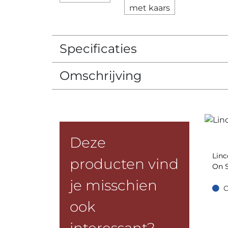
Specificaties
Omschrijving
Deze
Linc
producten vind
On 
je misschien
O
Op =
ook