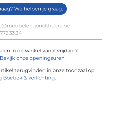
raag? We helpen je graag.
fo@meubelen-jonckheere.be
772.33.34
len in de winkel vanaf vrijdag 7
Bekijk onze openingsuren
artikel terugvinden in onze toonzaal op
ng
Boetiek & verlichting
.