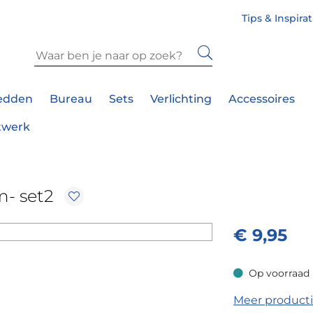
Tips & Inspira
edden
Bureau
Sets
Verlichting
Accessoires
twerk
m- set2
€
9,95
Op voorraad
Op voorraad
Meer product