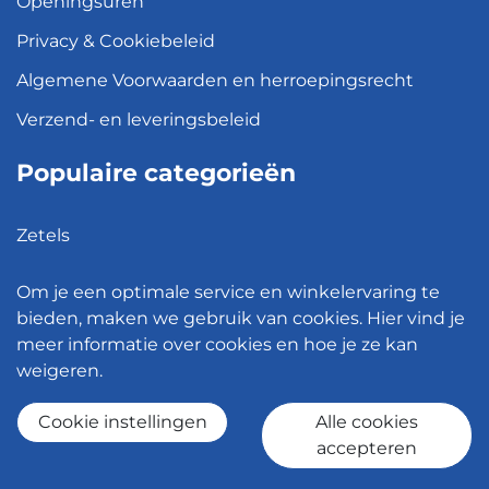
Openingsuren
Privacy & Cookiebeleid
Algemene Voorwaarden en herroepingsrecht
Verzend- en leveringsbeleid
Populaire categorieën
Zetels
Kledingkasten
Om je een optimale service en winkelervaring te
Hanglampen
bieden, maken we gebruik van cookies. Hier vind je
meer informatie over cookies en hoe je ze kan
Bureaustoelen
weigeren.
Eettafels
Cookie instellingen
Alle cookies
accepteren
© 2026 - Meubelen Jonckheere -
Cookie instellingen