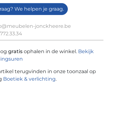
raag? We helpen je graag.
fo@meubelen-jonckheere.be
772.33.34
nog
gratis
ophalen in de winkel.
Bekijk
ingsuren
artikel terugvinden in onze toonzaal op
ng
Boetiek & verlichting
.