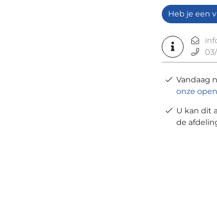
Heb je een v
in
03/
Vandaag 
onze open
U kan dit 
de afdeli