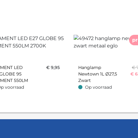
p
AMENT LED
€
9,95
Hanglamp
€ 
 GLOBE 95
Newtown 1L Ø27,5
€
6
AMENT 550LM
Zwart
0K
p voorraad
Op voorraad
oorraad
Op voorraad