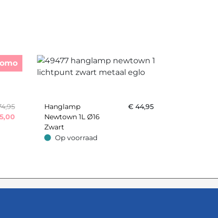
romo
74,95
Hanglamp
€
44,95
5,00
Newtown 1L Ø16
Zwart
Op voorraad
Op voorraad