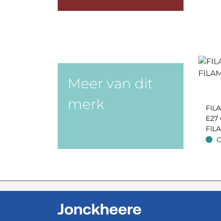
Meer van dit
merk
FIL
E27
FIL
270
O
Op v