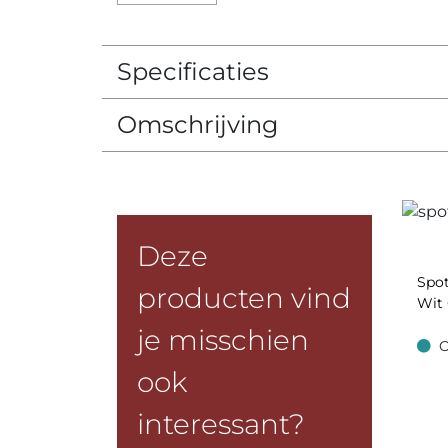
Specificaties
Omschrijving
Deze
Spo
producten vind
Wit
je misschien
O
Op v
ook
interessant?