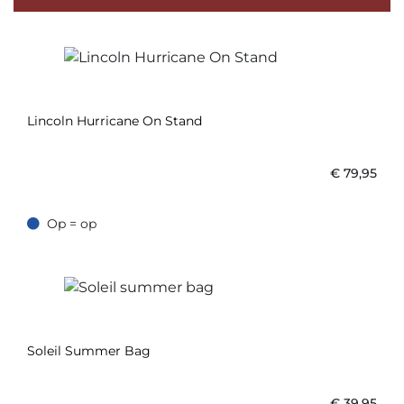
Lincoln Hurricane On Stand
€
79,95
Op = op
Op = op
Soleil Summer Bag
€
39,95