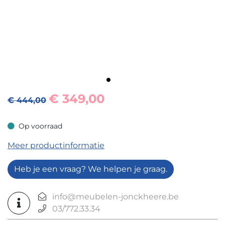
€
349,00
€ 444,00
Op voorraad
Op voorraad
Meer productinformatie
Heb je een vraag? We helpen je graag.
info@meubelen-jonckheere.be
03/772.33.34