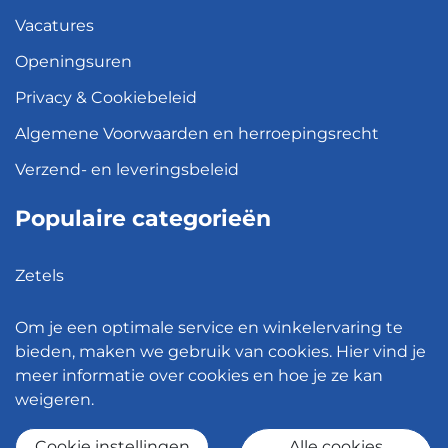
Vacatures
Openingsuren
Privacy & Cookiebeleid
Algemene Voorwaarden en herroepingsrecht
Verzend- en leveringsbeleid
Populaire categorieën
Zetels
Kledingkasten
Om je een optimale service en winkelervaring te
Hanglampen
bieden, maken we gebruik van cookies. Hier vind je
meer informatie over cookies en hoe je ze kan
Bureaustoelen
weigeren.
Eettafels
Cookie instellingen
Alle cookies