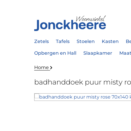
Zetels
Tafels
Stoelen
Kasten
B
Opbergen en Hall
Slaapkamer
Maa
Home
badhanddoek puur misty ro