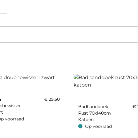
a
€
25,50
chewisser-
Badhanddoek
€
rt
Rust 70x140cm
p voorraad
Katoen
oorraad
Op voorraad
Op voorraad