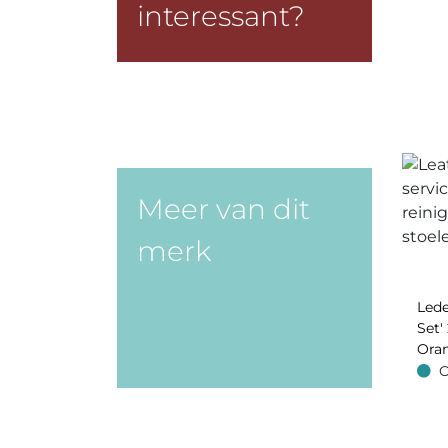
interessant?
Meer van dit
merk
Lede
Set' 
Oran
O
Op v