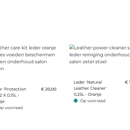
Leder 'Natural
€
Leather Cleaner'
r 'Protection
€
20,00
0,25L - Oranje
2 X 0,15L -
Op voorraad
je
Op voorraad
p voorraad
oorraad