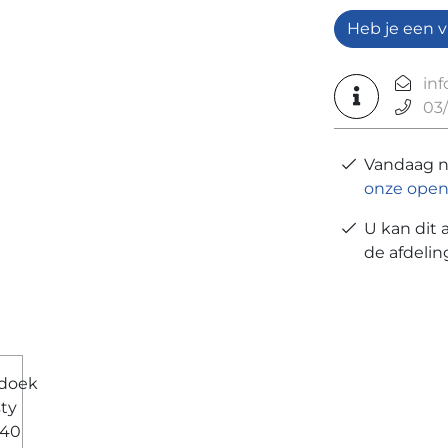
Heb je een v
in
03/
Vandaag 
onze open
U kan dit 
de afdeli