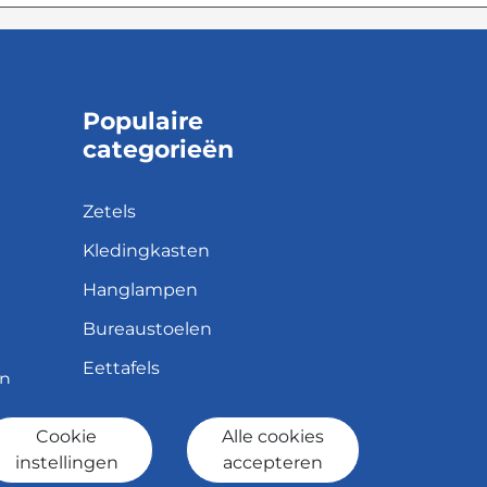
Populaire
categorieën
Zetels
Kledingkasten
Hanglampen
Bureaustoelen
Eettafels
en
Cookie
Alle cookies
id
instellingen
accepteren