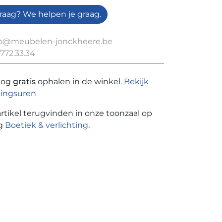
raag? We helpen je graag.
fo@meubelen-jonckheere.be
772.33.34
nog
gratis
ophalen in de winkel.
Bekijk
ingsuren
artikel terugvinden in onze toonzaal op
ng
Boetiek & verlichting
.