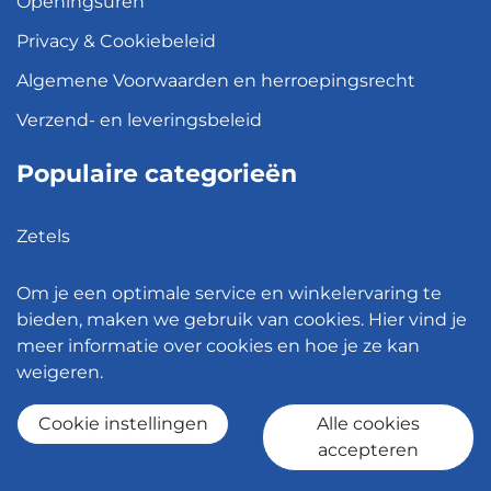
Openingsuren
Privacy & Cookiebeleid
Algemene Voorwaarden en herroepingsrecht
Verzend- en leveringsbeleid
Populaire categorieën
Zetels
Kledingkasten
Om je een optimale service en winkelervaring te
Hanglampen
bieden, maken we gebruik van cookies. Hier vind je
meer informatie over cookies en hoe je ze kan
Bureaustoelen
weigeren.
Eettafels
Cookie instellingen
Alle cookies
accepteren
© 2026 - Meubelen Jonckheere -
Cookie instellingen