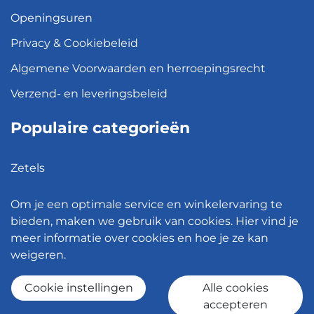
Openingsuren
Privacy & Cookiebeleid
Algemene Voorwaarden en herroepingsrecht
Verzend- en leveringsbeleid
Populaire categorieën
Zetels
Kledingkasten
Om je een optimale service en winkelervaring te
Hanglampen
bieden, maken we gebruik van cookies. Hier vind je
meer informatie over cookies en hoe je ze kan
Bureaustoelen
weigeren.
Eettafels
Cookie instellingen
Alle cookies
accepteren