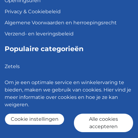
Openingsuren
Privacy & Cookiebeleid
Algemene Voorwaarden en herroepingsrecht
Verzend- en leveringsbeleid
Populaire categorieën
Zetels
Kledingkasten
Om je een optimale service en winkelervaring te
Hanglampen
bieden, maken we gebruik van cookies. Hier vind je
meer informatie over cookies en hoe je ze kan
Bureaustoelen
weigeren.
Eettafels
Cookie instellingen
Alle cookies
accepteren
© 2026 - Meubelen Jonckheere -
Cookie instellingen