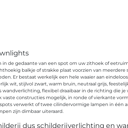
wnlights
in de gedaante van een spot om uw zithoek of eetruimte t
chthoekig balkje of strakke plaat voorzien van meerder
en. Er bestaat werkelijk een hele waaier aan eindeloos
jk wit, stijlvol zwart, warm bruin, neutraal grijs, feestel
wandverlichting, flexibel draaibaar in de richting die je
k vaste constructies mogelijk, in ronde of vierkante vorm
ots verwerkt of twee cilindervormige lampen in één arma
ampen zijn dimbaar uiteraard.
lderij dus schilderijverlichting en wa