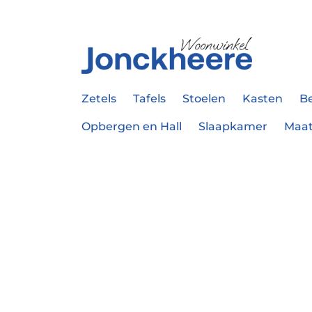
Zetels
Tafels
Stoelen
Kasten
B
Opbergen en Hall
Slaapkamer
Maa