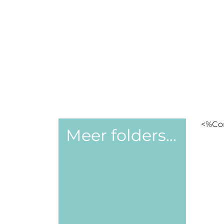
<%Con
Meer folders...