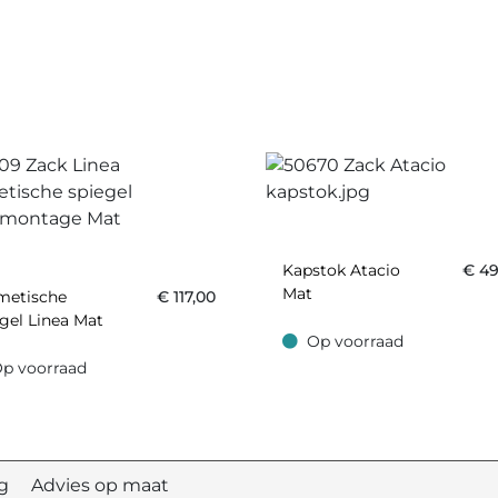
Kapstok Atacio
€
49
Mat
metische
€
117,00
gel Linea Mat
Op voorraad
Op voorraad
p voorraad
oorraad
elig Advies op maat