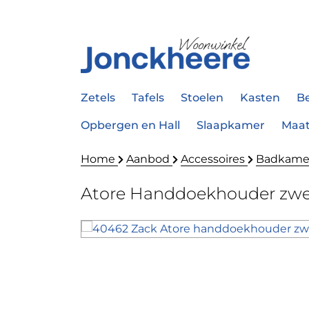
Zetels
Tafels
Stoelen
Kasten
B
Opbergen en Hall
Slaapkamer
Maa
Home
Aanbod
Accessoires
Badkamer
Atore Handdoekhouder zw