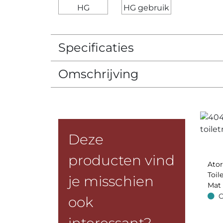
Specificaties
Omschrijving
Deze
producten vind
Ator
Toil
je misschien
Mat
O
ook
Op v