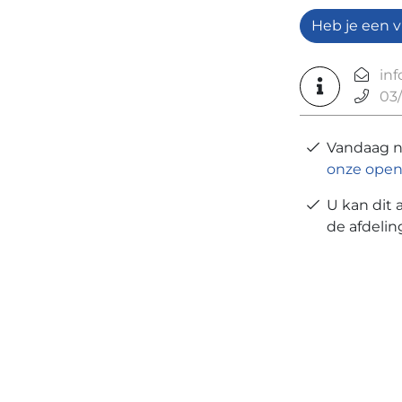
Heb je een v
in
03/
Vandaag 
onze open
U kan dit 
de afdeli