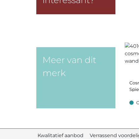
interessant?
Meer van dit
merk
Cos
Spie
O
Op v
Kwalitatief aanbod Verrassend voord