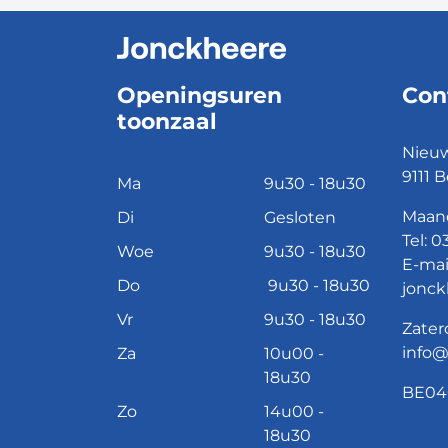
Openingsuren
Con
toonzaal
Nieuw
9111 B
Ma
9u30 - 18u30
Maand
Di
Gesloten
Tel:
03
Woe
9u30 - 18u30
E-mai
Do
9u30 - 18u30
jonck
Vr
9u30 - 18u30
Zater
info
Za
10u00 -
18u30
BE04
Zo
14u00 -
18u30