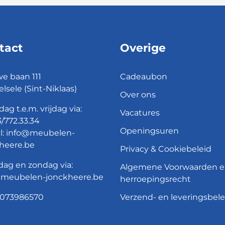
tact
Overige
e baan 111
Cadeaubon
elsele (Sint-Niklaas)
Over ons
ag t.e.m. vrijdag via:
Vacatures
/772.33.34
Openingsuren
l:
info@meubelen-
heere.be
Privacy & Cookiebeleid
dag en zondag via:
Algemene Voorwaarden 
@meubelen-jonckheere.be
herroepingsrecht
073986570
Verzend- en leveringsbele