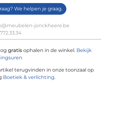
raag? We helpen je graag.
fo@meubelen-jonckheere.be
772.33.34
nog
gratis
ophalen in de winkel.
Bekijk
ingsuren
artikel terugvinden in onze toonzaal op
ng
Boetiek & verlichting
.