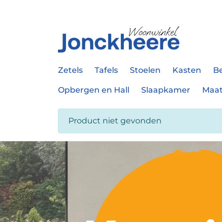
Zetels
Tafels
Stoelen
Kasten
B
Opbergen en Hall
Slaapkamer
Maa
Product niet gevonden