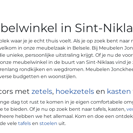
elwinkel in Sint-Nikl
n plek waar je je echt thuis voelt. Als je op zoek bent n
en welkom in onze meubelzaak in Belsele. Bij Meubelen Jo
ie unieke, persoonlijke uitstraling krijgt. Of je nu de vo
n onze meubelwinkel in de buurt van Sint-Niklaas vind je
 urenlang rondkijken en wegdromen. Meubelen Jonckheer
iverse budgetten en woonstijlen.
ecors met
zetels
,
hoekzetels
en
kasten
 lange dag tot rust te komen in je eigen comfortabele o
ie te bieden. Of je nu op zoek bent naar tafels, kasten,
ve
heere hebben we het allemaal. Kom en doe een ontdekk
 de vele
tafels
en
stoelen
uit.