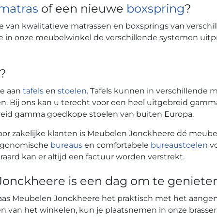
matras
of een nieuwe
boxspring
?
e van kwalitatieve matrassen en boxsprings van versc
 je in onze meubelwinkel de verschillende systemen uitp
n?
ze aan
tafels
en
stoelen
. Tafels kunnen in verschillende m
elen. Bij ons kan u terecht voor een heel uitgebreid gam
eid gamma goedkope stoelen van buiten Europa.
voor zakelijke klanten is Meubelen Jonckheere dé meubelza
 Ergonomische
bureaus
en comfortabele
bureaustoelen
vo
ard kan er altijd een factuur worden verstrekt.
onckheere is een dag om te geniete
klaas Meubelen Jonckheere het praktisch met het aang
rusten van het winkelen, kun je plaatsnemen in onze brass