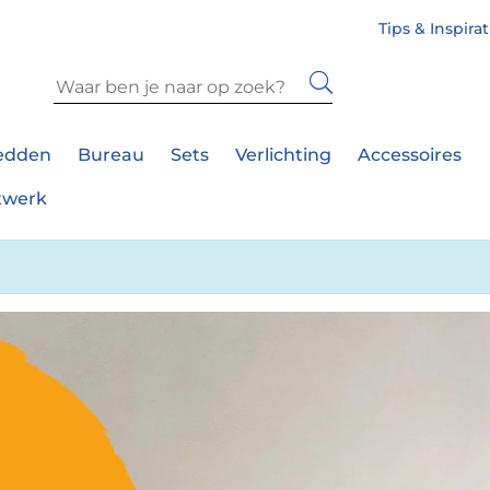
Tips & Inspira
edden
Bureau
Sets
Verlichting
Accessoires
twerk