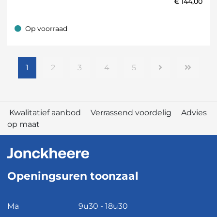
€
144,00
Op voorraad
Op voorraad
1
2
3
4
5
Kwalitatief aanbod Verrassend voordelig Advies
op maat
Openingsuren toonzaal
Ma
9u30 - 18u30