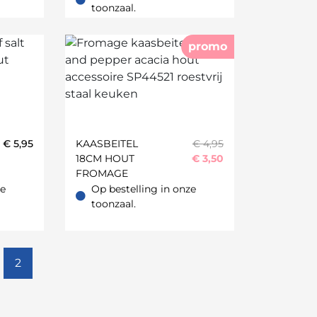
Op bestelling in onze toonzaal.
toonzaal.
promo
€
5,95
KAASBEITEL
€ 4,95
18CM HOUT
€
3,50
FROMAGE
ze
Op bestelling in onze
oonzaal.
Op bestelling in onze toonzaal.
toonzaal.
2
d;Oker;Roest;Caramel;Antraciet;Camel;Ecru;Grafiet;Khaki