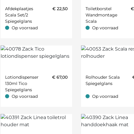
Afdekplaatjes
€
22,50
Toiletborstel
Scala Set/2
Wandmontage
Spiegelglans
Scala
Spiegelglans
Op voorraad
Op voorraad
Op voorraad
Op voorraad
Lotiondispenser
€
67,00
Rolhouder Scala
130ml Tico
Spiegelglans
Spiegelglans
Op voorraad
Op voorraad
Op voorraad
Op voorraad