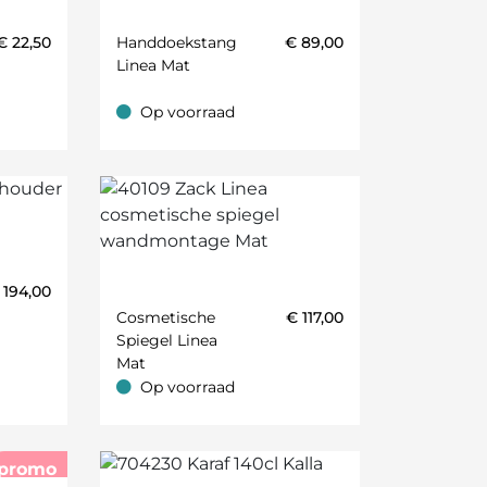
€
22,50
Handdoekstang
€
89,00
Linea Mat
Op voorraad
Op voorraad
;Oker;Roest;Caramel;Antraciet;Camel;Ecru;Grafiet;Khaki
€
194,00
Cosmetische
€
117,00
Spiegel Linea
Mat
Op voorraad
Op voorraad
promo