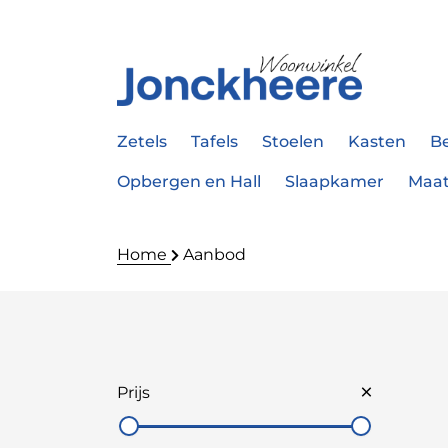
Zetels
Tafels
Stoelen
Kasten
B
Opbergen en Hall
Slaapkamer
Maa
Home
Aanbod
Prijs