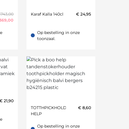
3743,00
Karaf Kalla 140cl
€
24,95
369,00
ze
Op bestelling in onze
oonzaal.
Op bestelling in onze toonzaal.
toonzaal.
€
21,90
TOTTHPICKHOLDER
€
8,60
HELP
ze
oonzaal.
Op bestelling in onze