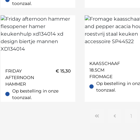
Op bestelling in onze toonzaal.
toonzaal.
KAASSCHAAF
18.5CM
FRIDAY
€
15,30
FROMAGE
AFTERNOON
Op bestelling in on
HAMMER
Op bestelling in onze t
toonzaal.
Op bestelling in onze
Op bestelling in onze toonzaal.
toonzaal.
1
auw;Groen;Geel;Cognac;Rood;Oranje;Petrol;Ivoor;Munt;Greige;Zan