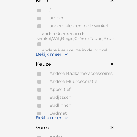
Kleur
BOONE
BREE'S NEW WORLD
/
CAPO D'OPERA
amber
CARTEL LIVING
andere kleuren in de winkel
andere kleuren in de
CERANOVA
winkel;Wit;Beige;Crème;Taupe;Bruin;Grijs;Zwar
COESEL
CONTUR
andere kleurkeuze in de winkel
Bekijk meer
CREST
Antraciet
Keuze
DARK AT NIGHT
Beige
DE SEDE
Andere Badkameraccessoires
Blauw
DE TOEKOMST
Andere Muurdecoratie
Bruin
DEKNUDT MIRRORS
Apperitief
Camel
DENOLF MICHEL
Badjassen
Caramel
DESIGNWERK
Badlinnen
Cognac
DIADESI
Badmat
Crème
Bekijk meer
DORMO
Bedspreien en dekens
Ecru
Vorm
DRAENERT
Beker
Flax