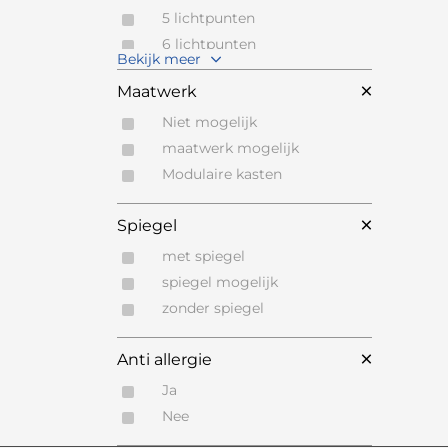
UMBRA
Wit
5 lichtpunten
VANDYCK Bedfashion
Zand
6 lichtpunten
VARAM
Bekijk meer
Zilver
7 lichtpunten
VETSAK
Maatwerk
Zwart
VINCENT SHEPPARD
Zwart Staal
Niet mogelijk
VIPACK
Zwart Staal
maatwerk mogelijk
WAGNER
Zwart, koper
Modulaire kasten
WENKO
Zwart,koper
WILLI SCHILLIG
Spiegel
WILLISAU
met spiegel
ZACK
spiegel mogelijk
ZUMSTEG BY WILLISAU
zonder spiegel
Anti allergie
Ja
Nee