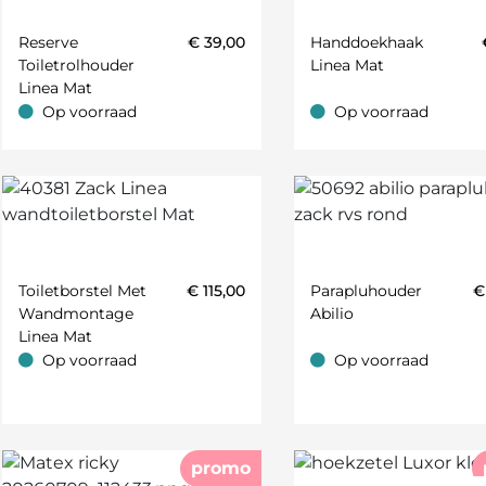
Reserve
€
39,00
Handdoekhaak
Toiletrolhouder
Linea Mat
Linea Mat
Op voorraad
Op voorraad
Op voorraad
Op voorraad
t;Blauw;Groen;Geel;Cognac;Rood;Oranje;Petrol;Ivoor;Greige;Zand
Toiletborstel Met
€
115,00
Parapluhouder
Wandmontage
Abilio
Linea Mat
Op voorraad
Op voorraad
Op voorraad
Op voorraad
promo