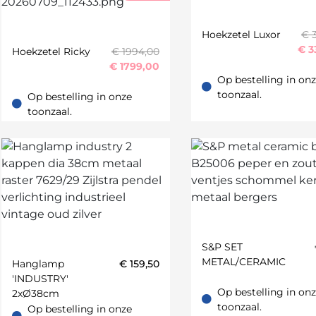
Hoekzetel Luxor
€ 
€
3
Hoekzetel Ricky
€ 1994,00
€
1799,00
Op bestelling in on
Op bestelling in onze t
toonzaal.
Op bestelling in onze
Op bestelling in onze toonzaal.
toonzaal.
S&P SET
METAL/CERAMIC
Hanglamp
€
159,50
'INDUSTRY'
Op bestelling in on
2xØ38cm
Op bestelling in onze t
toonzaal.
Op bestelling in onze