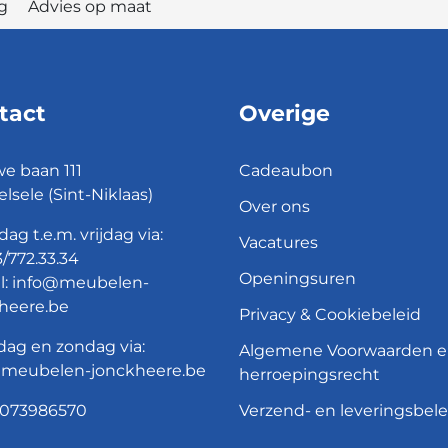
elig Advies op maat
tact
Overige
e baan 111
Cadeaubon
elsele (Sint-Niklaas)
Over ons
ag t.e.m. vrijdag via:
Vacatures
/772.33.34
Openingsuren
l:
info@meubelen-
heere.be
Privacy & Cookiebeleid
dag en zondag via:
Algemene Voorwaarden 
@meubelen-jonckheere.be
herroepingsrecht
073986570
Verzend- en leveringsbele