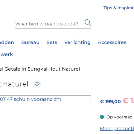
Tips & Inspira
edden
Bureau
Sets
Verlichting
Accessoires
twerk
el Getafe In Sungkai Hout Naturel
t naturel
€
€ 199,00
Op voorraad
Op voorraad
Meer product