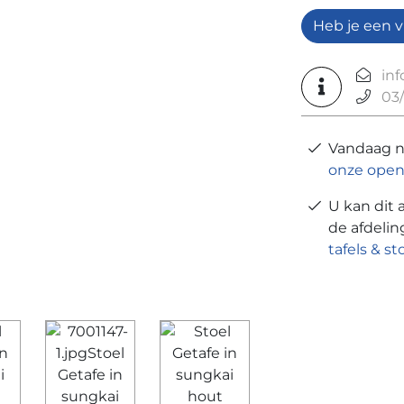
Heb je een v
in
03/
Vandaag 
onze open
U kan dit 
de afdeli
tafels & st