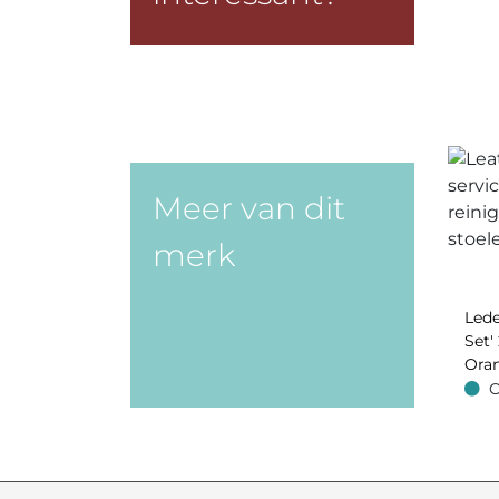
Meer van dit
merk
Lede
Set' 
Oran
O
Op v