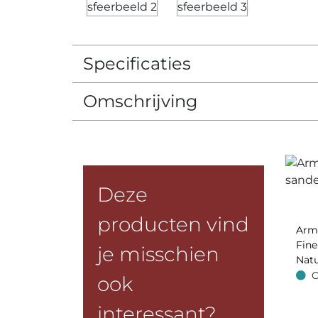
Specificaties
Omschrijving
Deze
producten vind
Arm
Fin
je misschien
Natu
O
ook
Op v
interessant?