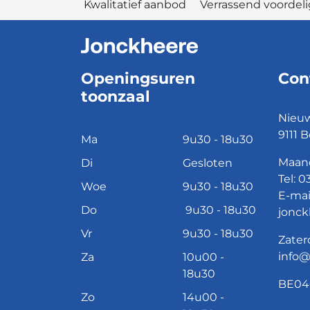
Kwalitatief aanbod Verrassend voord
Openingsuren
Con
toonzaal
Nieuw
9111 B
Ma
9u30 - 18u30
Maand
Di
Gesloten
Tel:
03
Woe
9u30 - 18u30
E-mai
Do
9u30 - 18u30
jonck
Vr
9u30 - 18u30
Zater
info
Za
10u00 -
18u30
BE04
Zo
14u00 -