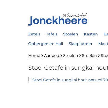
Zetels
Tafels
Stoelen
Kasten
B
Opbergen en Hall
Slaapkamer
Maa
Home
Aanbod
Stoelen
Stoelen
Sto
Stoel Getafe in sungkai hou