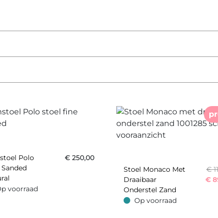
p
stoel Polo
€
250,00
e Sanded
Stoel Monaco Met
€ 1
ral
Draaibaar
€
8
p voorraad
Onderstel Zand
oorraad
Op voorraad
Op voorraad