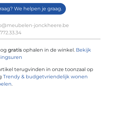
raag? We helpen je graag.
fo@meubelen-jonckheere.be
772.33.34
nog
gratis
ophalen in de winkel.
Bekijk
ingsuren
artikel terugvinden in onze toonzaal op
ng
Trendy & budgetvriendelijk wonen
oelen
.