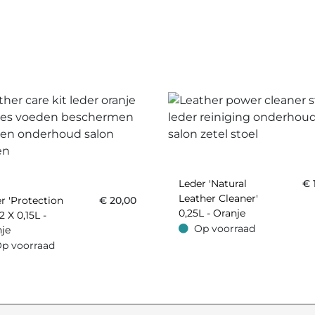
Leder 'Natural
€
Leather Cleaner'
r 'Protection
€
20,00
0,25L - Oranje
2 X 0,15L -
Op voorraad
je
Op voorraad
p voorraad
oorraad