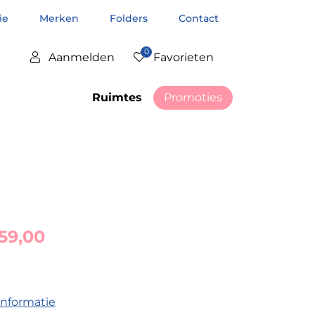
tie
Merken
Folders
Contact
0
Aanmelden
Favorieten
Ruimtes
Promoties
159,00
informatie