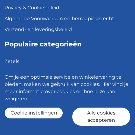
Privacy & Cookiebeleid
Algemene Voorwaarden en herroepingsrecht
Verzend- en leveringsbeleid
Populaire categorieën
Zetels
Kledingkasten
Om je een optimale service en winkelervaring te
Hanglampen
bieden, maken we gebruik van cookies. Hier vind je
meer informatie over cookies en hoe je ze kan
Bureaustoelen
weigeren.
Eettafels
Cookie instellingen
Alle cookies
accepteren
© 2026 - Meubelen Jonckheere -
Cookie instellingen